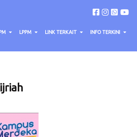
PM
LPPM
LINK TERKAIT
INFO TERKINI
jriah