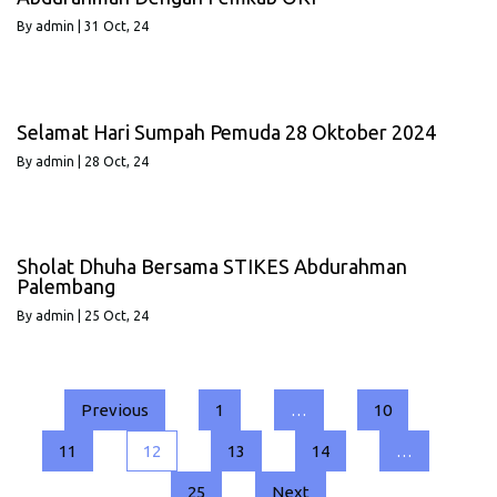
By
admin
|
31
Oct, 24
Selamat Hari Sumpah Pemuda 28 Oktober 2024
By
admin
|
28
Oct, 24
Sholat Dhuha Bersama STIKES Abdurahman
Palembang
By
admin
|
25
Oct, 24
Previous
1
…
10
11
12
13
14
…
25
Next