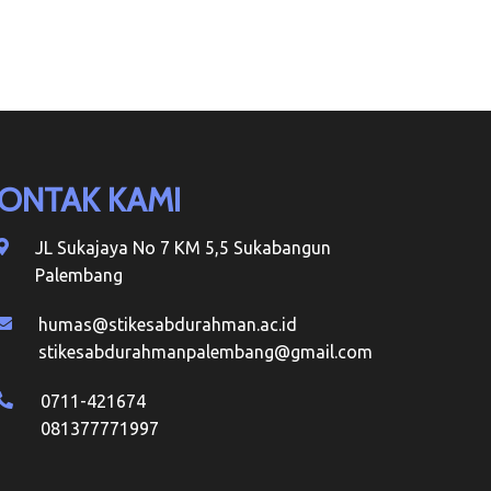
ONTAK KAMI
JL Sukajaya No 7 KM 5,5 Sukabangun
Palembang
humas@stikesabdurahman.ac.id
stikesabdurahmanpalembang@gmail.com
0711-421674
081377771997