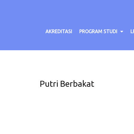
AKREDITASI
PROGRAM STUDI
L
Putri Berbakat
a